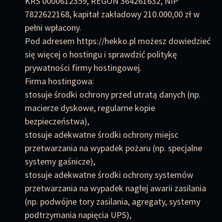
KRS 0000612359, REGON 364261632, NIP
7822622168, kapitał zakładowy 210.000,00 zł w
pełni wpłacony.
Pod adresem https://hekko.pl możesz dowiedzieć
się więcej o hostingu i sprawdzić politykę
prywatności firmy hostingowej.
Firma hostingowa:
stosuje środki ochrony przed utratą danych (np.
macierze dyskowe, regularne kopie
bezpieczeństwa),
stosuje adekwatne środki ochrony miejsc
przetwarzania na wypadek pożaru (np. specjalne
systemy gaśnicze),
stosuje adekwatne środki ochrony systemów
przetwarzania na wypadek nagłej awarii zasilania
(np. podwójne tory zasilania, agregaty, systemy
podtrzymania napięcia UPS),